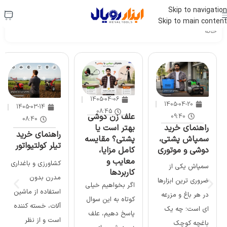
استعلام قیمت فوری:
09120704710
Skip to navigation
Skip to main content
خانه
1405-04-06
1405-04-20
1405-03-14
08:45
علف زن دوشی
09:40
08:40
بهتر است یا
راهنمای خرید
راهنمای خرید
پشتی؟ مقایسه
سمپاش پشتی،
تیلر کولتیواتور
کامل مزایا،
دوشی و موتوری
معایب و
کشاورزی و باغداری
سمپاش یکی از
کاربردها
مدرن بدون
ضروری ترین ابزارها
اگر بخواهیم خیلی
استفاده از ماشین
در هر باغ و مزرعه
کوتاه به این سوال
‌آلات، خسته کننده
ای است؛ چه یک
پاسخ دهیم، علف
است و از نظر
باغچه کوچک