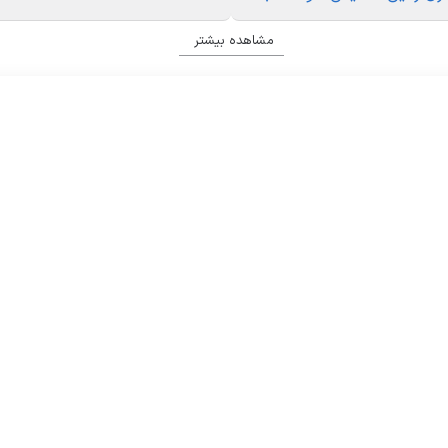
 کامل بهره‌مند شوید.
مشاهده بیشتر
ت کشاورزی هستید، تیلر چهار چرخ رکسون بهترین انتخاب برای شماست. ای
های بزرگ و کشاورزی حرفه‌ای، این محصول یک سرمایه‌گذاری هوشمندانه 
4-تیلر 7 اسب استارتی دیزلی اگرو ماشین
BE