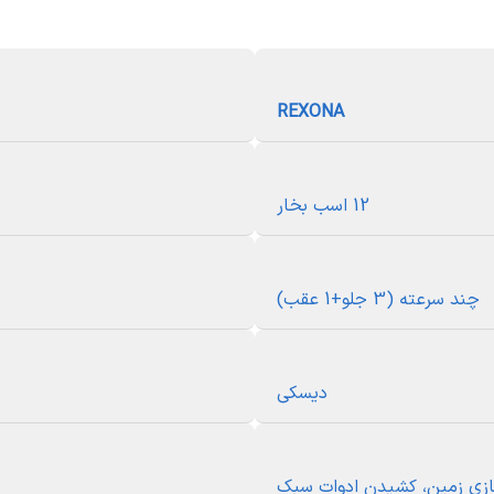
مقدار
تیلر چهار چرخ رکسون
REXONA
دیزلی ،چهار زمانه،هواخنک
12 اسب بخار
12 اسب بخار
چند سرعته(3 جلو+1 عقب)
100 تا 130کیلوگرم
شخم زنی ،آماده سازی زمین،کشیدن ادوات سبک
چند سرعته (3 جلو+1 عقب)
قدرت بالا ،تعادل و پایداری در زمین های ناهموار
دیسکی
سازی زمین، کشیدن ادوات سبک