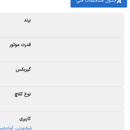
جدول مشخصات فنی
مشخصه
برند
نوع دستگاه
نوع موتور
قدرت موتور
قدرت موتور
گیربکس
وزن دستگاه
گیربکس
کاربرد اصلی
مزیت اصلی
نوع کلاچ
کاربری
نحوه خرید تیلر چهار چرخ رکسون REXON از ابزار رویال
شخم‌زنی، آماده‌