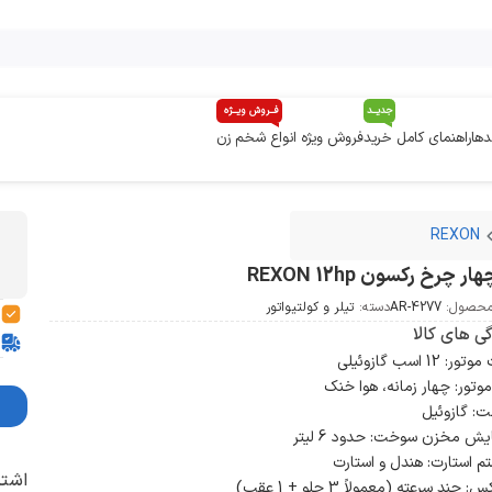
جدیــد
فــروش ویــژه
دها
راهنمای کامل خرید
فروش ویژه انواع شخم زن
REX
REXON
ار چرخ رکسون REXON 12hp
محصول:
AR-4277
دسته:
تیلر و کولتیواتور
گی های کالا
: 12 اسب گازوئیلی
وتور: چهار زمانه، هوا خنک
: گازوئیل
ش مخزن سوخت: حدود 6 لیتر
م استارت: هندل و استارت
اشتر
 چند سرعته (معمولاً 3 جلو + 1 عقب)