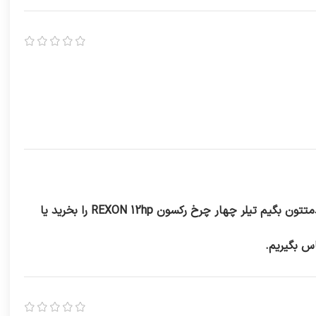
این تیلر برای آماده سازی زمین بسیار خوب عمل می کنه اما اینکه شرایط زمین شما چطور است! باید بیشتر بررسی بشه تا دقیقا خدمتتون بگیم تیلر چهار چرخ رکسون REXON 12hp را بخرید یا