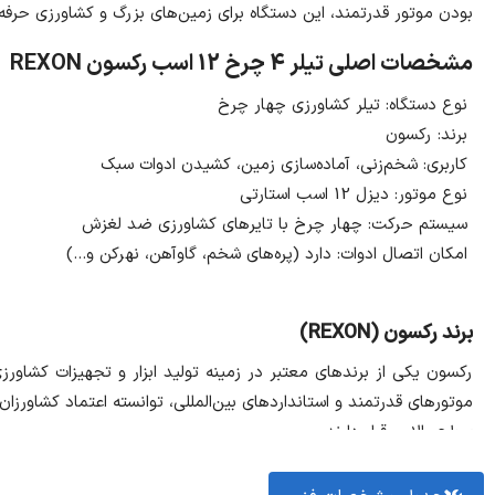
بودن موتور قدرتمند، این دستگاه برای زمین‌های بزرگ و کشاورزی حرفه‌ا
مشخصات اصلی تیلر 4 چرخ 12 اسب رکسون REXON
نوع دستگاه: تیلر کشاورزی چهار چرخ
برند: رکسون
کاربری: شخم‌زنی، آماده‌سازی زمین، کشیدن ادوات سبک
نوع موتور: دیزل 12 اسب استارتی
سیستم حرکت: چهار چرخ با تایرهای کشاورزی ضد لغزش
امکان اتصال ادوات: دارد (پره‌های شخم، گاوآهن، نهرکن و…)
برند رکسون (REXON)
‎رکسون یکی از برندهای معتبر در زمینه تولید ابزار و تجهیزات کشاور
موتورهای قدرتمند و استانداردهای بین‌المللی، توانسته اعتماد کشاورزا
سطح بالایی قرار دارند.
مشخصات فنی تیلر چهار چرخ 12 اسب بخار رکسون REXON