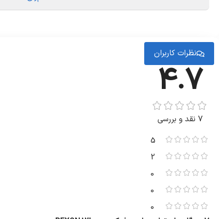
ابزار رویال
رویال سفارش دهید و از خدمات ارسال سریع، پرداخت امن و پشتیبانی
نتیجه‌گیری معرفی تیلر 4 چرخ 12 اسب رکسون REXON
نظرات کاربران
‎اگر به دنبال یک دستگاه قدرتمند، پایدار و چندمنظوره برای عملیا
4.7
آماده‌سازی زمین را با سرعت و کیفیت بالا انجام دهد. برای زمین‌
تیلر کولتیواتور ویما مدل
WM900
بنزینی تسمه ای 6.5 اسب
3-تیلر کولتیواتور 10 اسب دیاموند مدل 1100
7 نقد و بررسی
5
2
0
0
0