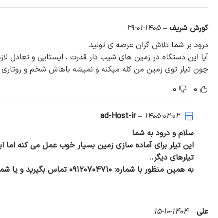
کورش شریف
–
1405-01-29
درود بر شما تلاش گران عرصه ی تولید
آیا این دستگاه در زمین های شیب دار قدرت ، ایستایی و تعادل لازم
چون تیلر توی زمین من کله میکنه و نمیشه باهاش شخم و روتاری ز
0
0
–
1405-02-02
ad-Host-ir
سلام و درود به شما
تیلرهای دیگر..
به همین منظور با شماره: ۰۹۱۲۰۷۰۴۷۱۰ تماس بگیرید و یا شماره خودتون رو اینجا برای ما کامنت بذارید تا در اسرع وقت با شما تماس بگیریم.
علی
–
1404-10-15