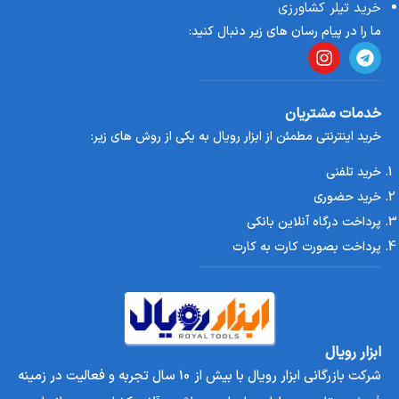
خرید تیلر کشاورزی
برای تجهیزات سنگین یا صنعتی
ما را در پیام رسان های زیر دنبال کنید:
درباره برند
کایتو
برند KAYTO یکی از تولیدکنندگان مطرح در زمینه موتور برق، پمپ
آب، ابزار صنعتی و کشاورزی است. این برند با بهره‌گیری از
خدمات مشتریان
خرید اینترنتی مطمئن از ابزار رویال به یکی از روش های زیر:
تکنولوژی‌های روز و استفاده از قطعات باکیفیت، محصولاتی بادوام و
کارآمد را روانه بازار کرده است. موتور برق‌های KAYTO به‌ویژه در
خرید تلفنی
میان کاربران حرفه‌ای، به‌دلیل دوام بالا، مصرف سوخت بهینه و
خرید حضوری
خدمات گسترده پس از فروش، محبوبیت ویژه‌ای دارند. این شرکت با
پرداخت درگاه آنلاین بانکی
تمرکز بر ارائه انرژی پایدار و طراحی‌های مدرن، توانسته اعتماد
پرداخت بصورت کارت به کارت
مشتریان در کشورهای مختلف از جمله ایران را جلب کند.
نحوه خرید از موتور برق ۳ کیلووات KAYTO ابزار رویال
ابزار رویال
شرکت بازرگانی ابزار رویال با بیش از 10 سال تجربه و فعالیت در زمینه