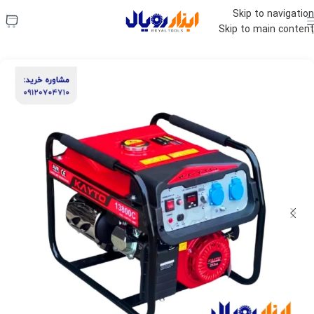
استعلام قیمت فوری:
09120704710
Skip to navigation
Skip to main content
ابزار رویال
»
فروشگاه
»
موتور برق
»
موتور برق ۳ کیلووات هندلی KAYTO