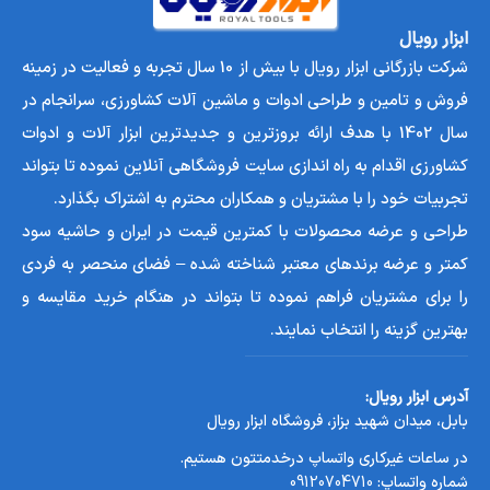
برند SKN
ابزار رویال
برند SKN که مخفف نام تجاری “
سبز کوش نگین
” است، فعالیت خود
شرکت بازرگانی ابزار رویال با بیش از 10 سال تجربه و فعالیت در زمینه
را از سال 1373 در ایران شروع کرده است. این شرکت با سابقه
فروش و تامین و طراحی ادوات و ماشین آلات کشاورزی، سرانجام در
طولانی و موفق در تولید و واردات ادوات کشاورزی، توانسته است
سال 1402 با هدف ارائه بروزترین و جدیدترین ابزار آلات و ادوات
جایگاه خوبی در بازار ایران به دست آورد.
SKN با ارائه گارانتی معتبر
کشاورزی اقدام به راه اندازی سایت فروشگاهی آنلاین نموده تا بتواند
برای اکثر کالاهای تولیدی و وارداتی خود، اعتماد مشتریان را جلب
تجربیات خود را با مشتریان و همکاران محترم به اشتراک بگذارد.
کرده است. این گارانتی بسته به نوع کالا و شرایط مختلف، متفاوت
طراحی و عرضه محصولات با کمترین قیمت در ایران و حاشیه سود
است و مشتریان می‌توانند در هنگام خرید از فروشنده اطلاعات لازم را
کمتر و عرضه برندهای معتبر شناخته شده – فضای منحصر به فردی
دریافت کنند.
شرکت SKN با هدف تولید و تأمین ماشین‌آلات
را برای مشتریان فراهم نموده تا بتواند در هنگام خرید مقایسه و
کشاورزی و باغی که با شرایط جغرافیایی، فرهنگی و اقتصادی کشور
بهترین گزینه را انتخاب نمایند.
سازگار باشد، همواره دارد تلاش میکند.
آدرس ابزار رویال:
قیمت چوب خرد کن SKN مدل BIO90 موتور B&S2100
بابل، میدان شهید بزاز، فروشگاه ابزار رویال
قیمت چوب خرد کن SKN مدل BIO90 موتور B&S2100 در کشور و
در ساعات غیرکاری واتساپ درخدمتتون هستیم.
در شرکت های مختلف ممکن است مقداری متفاوت باشد. اگر این
شماره واتساپ:
09120704710