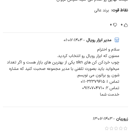
نقاط قوت:
برند عالی
خلاصه ویژگی‌های چوب خرد کن SKN مدل BIO90 موتور B&S2100
0
0
مدیر ابزار رویال
–
1404-07-01
سلام و احترام
ممنون که ابزار رویال رو انتخاب کردید.
چوب خردکن کن های skn یکی از بهترین های بازار هست و اگر تعداد
میخواید باید بصورت تلفنی با مدیر مجموعه صحبت کنید که مشاره
شون رو براتون می نویسم.
تماس ۱: ۳۲۳۷۹۶۱۵-۰۱۱
تماس ۲: ۰۹۱۲۰۷۰۴۷۱۰
خدمت شما
زروریان
–
1403-07-13