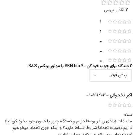
از پرفروش‌ترین ماشین‌آلات در صنعت چوب است.
2 نقد و بررسی
1
1
0
0
0
2 دیدگاه برای
چوب خرد کن SKN bio 90 با موتور بریکس B&S
اکبر نخجوانی
–
1404-07-01
سلام
چوب خرد کن SKN مدل BIO90 با موتور B&S2100 – ابزار
ما باغات زیادی رو در روستا داریم و دستگاه چیپر یا همون چوب خرد کن نیاز
رویال
داریم بصورت تعداد! شرایط اقساط دارید؟ و اینکه چون تعداد میخواهیم
قیمت نهایی رو اعلام می کنید. سپاس فراوان