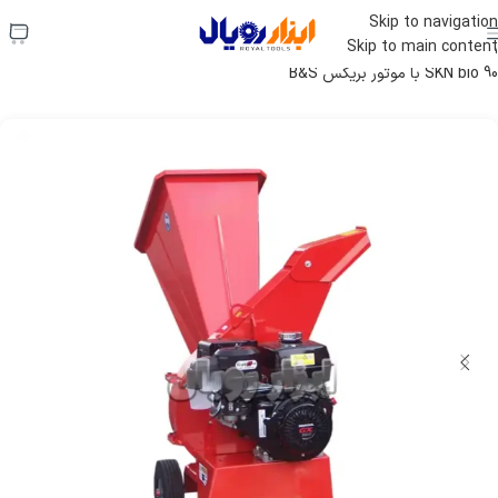
استعلام قیمت فوری:
09120704710
Skip to navigation
Skip to main content
ابزار رویال
»
فروشگاه
»
ابزار باغبانی (موتوری)
»
چوب خرد کن
»
چوب خرد کن
SKN bio 90 با موتور بریکس B&S