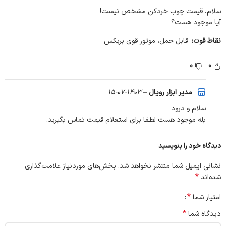
سلام، قیمت چوب خردکن مشخص نیست!
آیا موجود هست؟
نقاط قوت:
قابل حمل، موتور قوی بریکس
0
0
مدیر ابزار رویال
–
1403-07-15
سلام و درود
بله موجود هست لطفا برای استعلام قیمت تماس بگیرید.
دیدگاه خود را بنویسید
نشانی ایمیل شما منتشر نخواهد شد.
بخش‌های موردنیاز علامت‌گذاری
*
شده‌اند
*
امتیاز شما
خلاصه ویژگیهای چوب خرد کن SKN bio 90 با موتور بریکس B&S – ابزار رویال
*
دیدگاه شما
موتور قدرتمند: