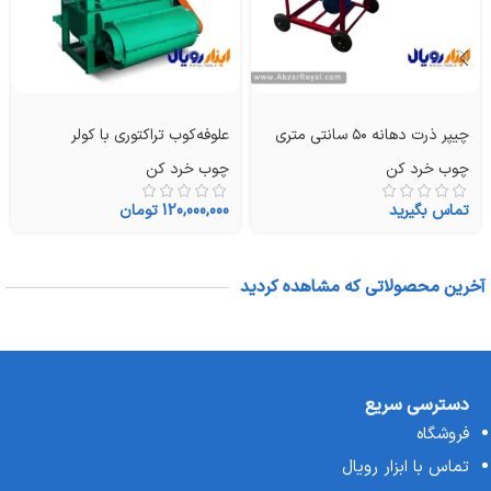
که می‌تواند به عنوان ماده اولیه کود و کمپوست‌های سلولزی مورد
استفاده قرار گیرد. این ویژگی‌ها باعث شده است که این دستگاه یکی
از پرفروش‌ترین ماشین‌آلات در صنعت چوب باشد.
جدول مشخصات فنی چوب خرد کن SKN مدل BIO90 با موتور
چیپر ذرت دهانه ۵۰ سانتی‌ متری
علوفه‌کوب تراکتوری با کولر
B&S2100
چوب خرد کن
چوب خرد کن
مشخصه
تماس بگیرید
120,000,000
تومان
موتور
قدرت موتور
آخرین محصولاتی که مشاهده کردید
حجم موتور
حجم مخزن سوخت
حجم مخزن روغن
دسترسی سریع
فروشگاه
تعداد تیغه‌ها
تماس با ابزار رویال
تعداد چکش‌ها