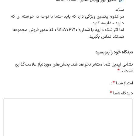
مدیر ابزار رویال مدیر
–
1405-04-15
توان موتور
1600 وات واقعی
سلام
هر کدوم یکسری ویژگی داره که باید حتما با توجه به خواسته ای که
فشار خروجی واقعی
۱۳۰ بار کاری
دارید مقایسه کنید.
اما اگر شک دارید با شمارره ۰۹۱۲۰۷۰۴۷۱۰ که مدیر فروش مجموعه
حداکثر فشار پمپ
130
هستند تماس بگیرید
نوع پمپ
برنجی تقویت‌شده – 
دیدگاه خود را بنویسید
قدرت پمپاژ آب
۶ تا ۷ لیتر در دقیقه
نشانی ایمیل شما منتشر نخواهد شد.
بخش‌های موردنیاز علامت‌گذاری
سیستم توقف خودکار
دارد – برای افزایش عمر
*
شده‌اند
قابلیت مکش شوینده
د
*
امتیاز شما
نوع نازل
نازل قابل تنظی
*
دیدگاه شما
طول شلنگ فشار قوی
6 م
جنس شلنگ
فشار قوی – روکش 
طول کابل برق
۵ م