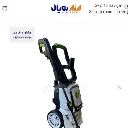
استعلام قیمت فوری:
09120704710
Skip to navigation
Skip to main content
ابزار رویال
»
فروشگاه
»
ابزار ساختمانی
»
کارواش ۱۳۰ بار لوتین