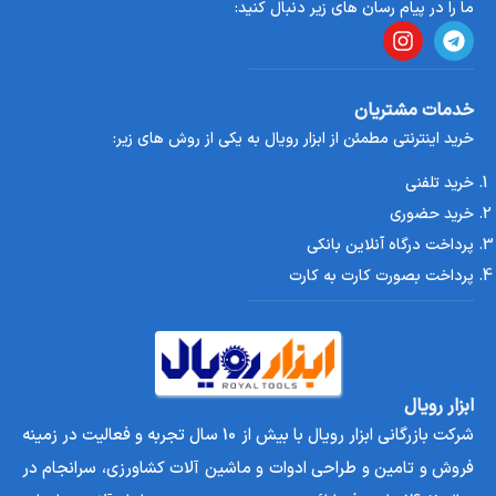
مهم‌ترین مزایای خرید از این فروشگاه معتبر است. همچنین برای
ما را در پیام رسان های زیر دنبال کنید:
خرید بهتر پیشنهاد میکنیم دستگاه
کارواش ۱۵۰ بار اکسل
و
کارواش
۱۱۰ بار اکسل شرکتی
را نیز مشاهده و با این محصول مقایسه کنید.
خدمات مشتریان
نتیجه‌ گیری معرفی
کارواش ۱۳۰ بار لوتین
خرید اینترنتی مطمئن از ابزار رویال به یکی از روش های زیر:
کارواش ۱۳۰ بار لوتین یک گزینه فوق‌العاده برای افرادی است که
خرید تلفنی
می‌خواهند با هزینه مناسب، دستگاهی بادوام، کم‌صدا و قدرتمند
خرید حضوری
داشته باشند. این مدل با موتور القایی و پمپ آلومینیومی، هم برای
پرداخت درگاه آنلاین بانکی
استفاده خانگی و هم نیمه‌حرفه‌ای مناسب بوده و تمامی نیازهای
پرداخت بصورت کارت به کارت
شست‌وشوی روزمره شما را به بهترین شکل برطرف می‌کند. اگر به
دنبال یک خرید مطمئن، اقتصادی و تضمین‌شده هستید، ابزار رویال
بهترین مرجع برای تهیه این محصول است.
ابزار رویال
شرکت بازرگانی ابزار رویال با بیش از 10 سال تجربه و فعالیت در زمینه
فروش و تامین و طراحی ادوات و ماشین آلات کشاورزی، سرانجام در