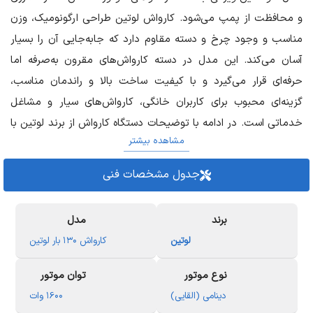
و محافظت از پمپ می‌شود. کارواش لوتین طراحی ارگونومیک، وزن
مناسب و وجود چرخ و دسته مقاوم دارد که جابه‌جایی آن را بسیار
آسان می‌کند. این مدل در دسته کارواش‌های مقرون به‌صرفه اما
حرفه‌ای قرار می‌گیرد و با کیفیت ساخت بالا و راندمان مناسب،
گزینه‌ای محبوب برای کاربران خانگی، کارواش‌های سیار و مشاغل
خدماتی است. در ادامه با توضیحات دستگاه کارواش از برند لوتین با
مشاهده بیشتر
فشار 130 بار با
ابزار رویال
همراه باشید.
جدول مشخصات فنی
مشخصات فنی کارواش ۱۳۰ بار لوتین
فشار خروجی واقعی: ۱۳۰ بار
برند
مدل
نوع موتور: ادینامی (اینداکشن – کم‌صدا و بادوام)
لوتین
کارواش ۱۳۰ بار لوتین
توان موتور: 1600 وات
وع پمپ: برنجی
نوع موتور
توان موتور
دبی آب: ۶ تا ۷ لیتر در دقیقه
دینامی (القایی)
۱6۰۰ وات
سیستم توقف اتوماتیک: دارد (Total Stop System)